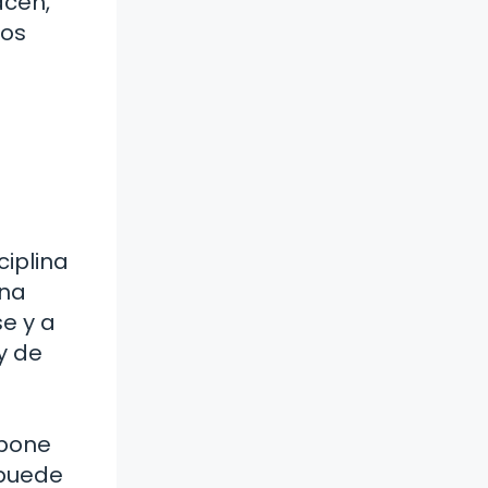
acen,
mos
ciplina
ina
se y a
y de
opone
 puede