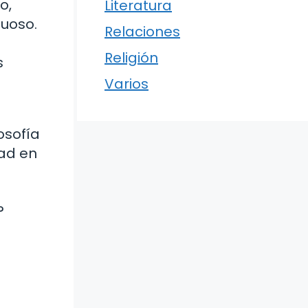
o,
Literatura
tuoso.
Relaciones
Religión
s
Varios
osofía
dad en
?