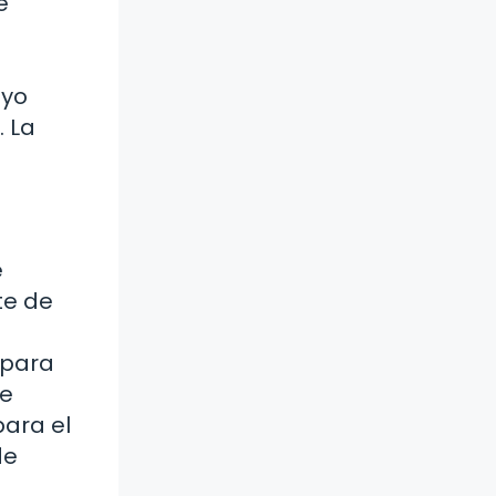
e
oyo
. La
e
te de
 para
de
para el
de