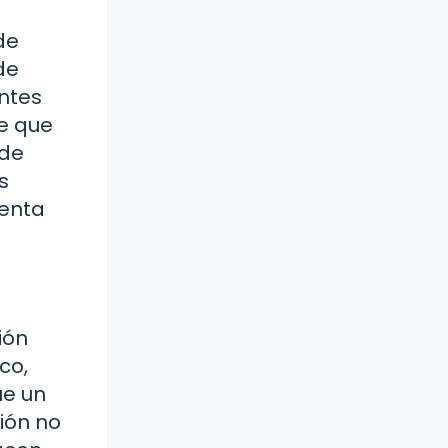
de
de
antes
ne que
 de
s
menta
ión
co,
ue un
ión no