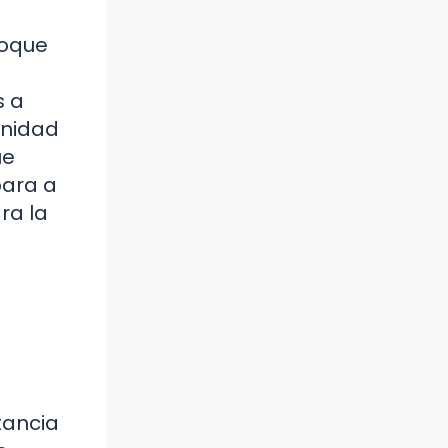
foque
s a
unidad
ue
para a
ra la
tancia