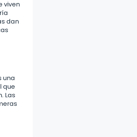
e viven
ría
as dan
cas
s una
l que
. Las
imeras