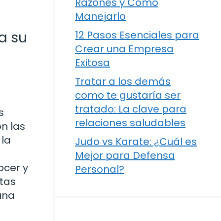
Razones y Cómo
Manejarlo
a su
12 Pasos Esenciales para
Crear una Empresa
Exitosa
Tratar a los demás
como te gustaría ser
tratado: La clave para
s
relaciones saludables
n las
 la
Judo vs Karate: ¿Cuál es
Mejor para Defensa
ocer y
Personal?
stas
una