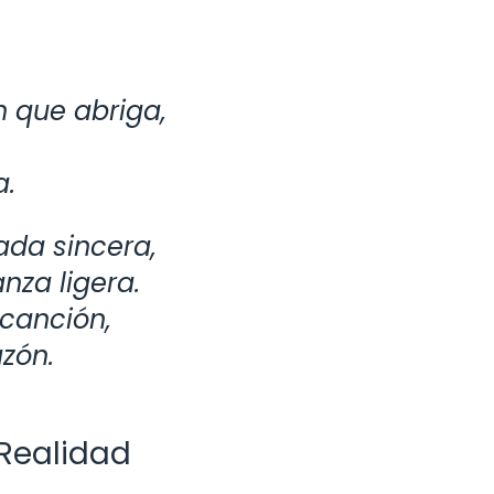
 que abriga,
a.
ada sincera,
nza ligera.
 canción,
azón.
 Realidad