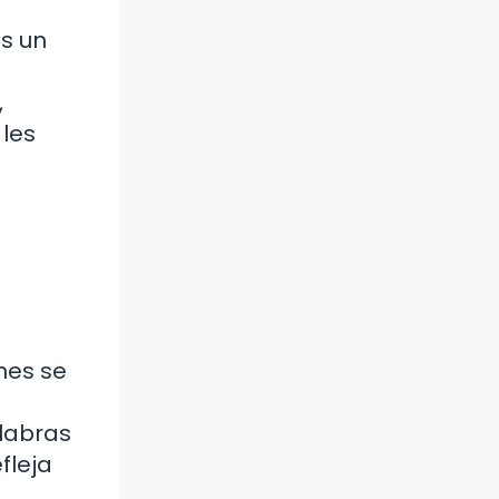
Es un
,
 les
nes se
alabras
fleja