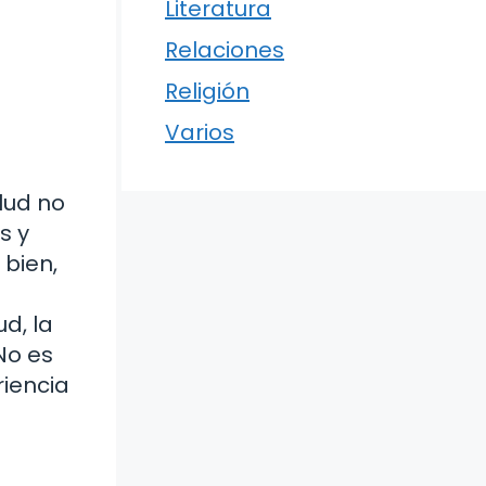
Literatura
Relaciones
Religión
Varios
alud no
s y
 bien,
d, la
No es
iencia