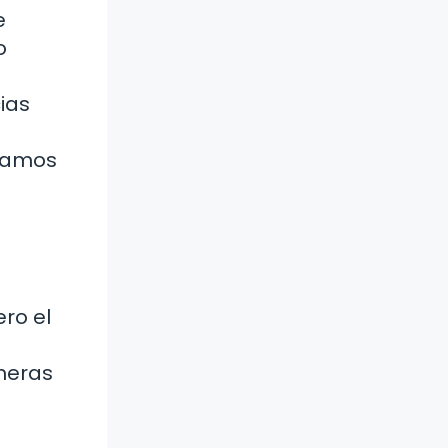
e
o
ias
itamos
ro el
meras