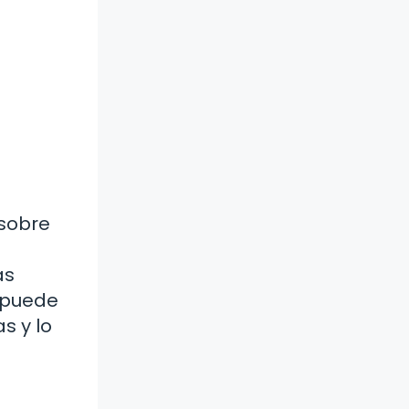
 sobre
as
o puede
s y lo