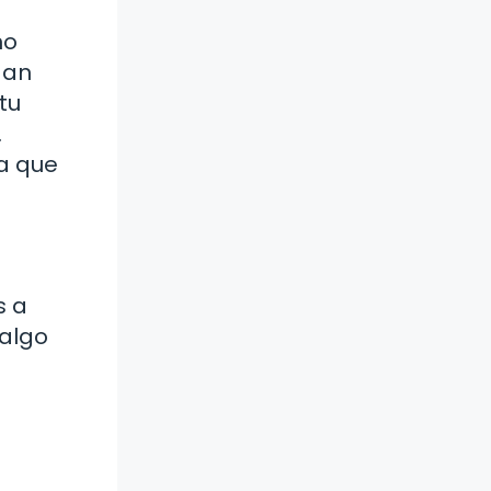
no
gan
tu
…
da que
s a
 algo