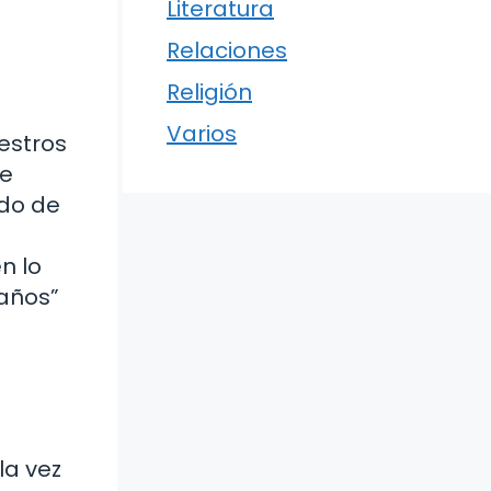
Literatura
Relaciones
Religión
Varios
estros
de
ndo de
n lo
eaños”
la vez