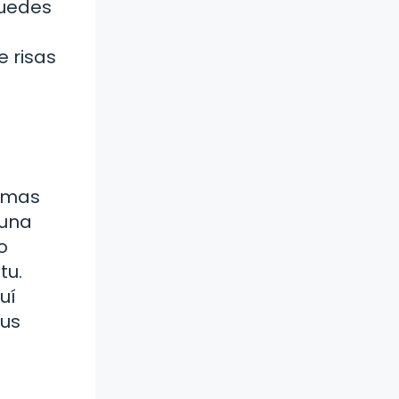
Puedes
 risas
ormas
 una
o
tu.
uí
sus