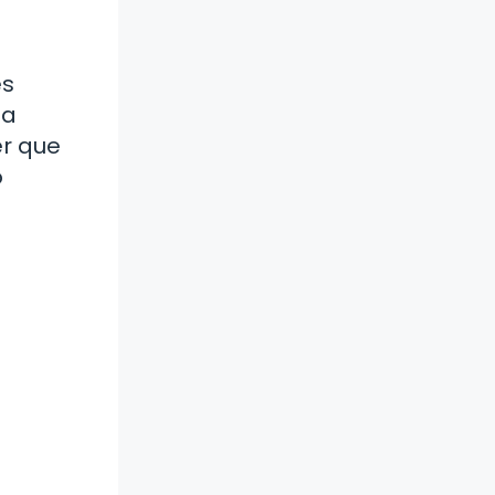
es
ea
er que
o