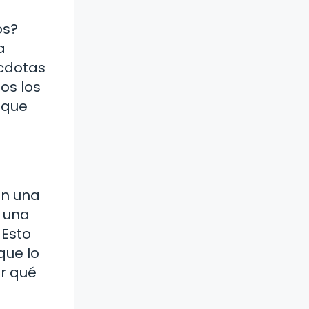
os?
a
écdotas
os los
 que
on una
, una
 Esto
que lo
r qué