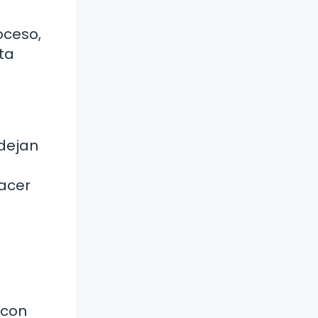
oceso,
ta
dejan
hacer
 con