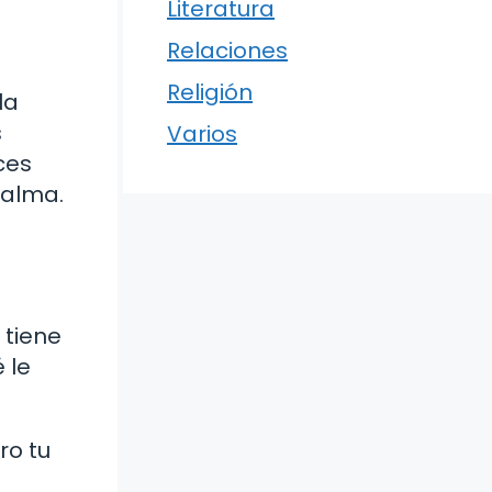
Literatura
Relaciones
Religión
la
s
Varios
ces
 alma.
 tiene
 le
ro tu