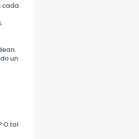
n cada
.
odean.
ndo un
 O tal