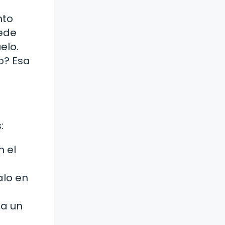
nto
uede
elo.
o? Esa
:
 el
alo en
ea un