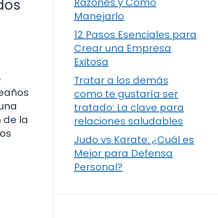
dos
Razones y Cómo
Manejarlo
12 Pasos Esenciales para
Crear una Empresa
Exitosa
e
Tratar a los demás
leaños
como te gustaría ser
 una
tratado: La clave para
 de la
relaciones saludables
mos
Judo vs Karate: ¿Cuál es
Mejor para Defensa
Personal?