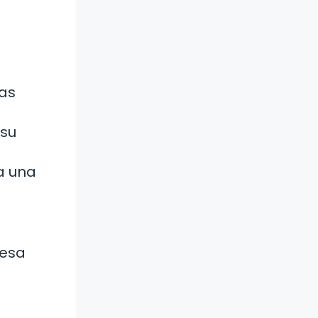
as
 su
a una
 esa