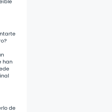
eíble
ntarte
ro?
un
e han
uede
inal
rlo de