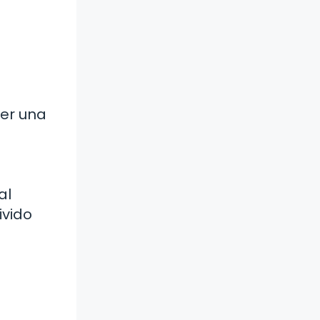
ser una
al
ivido