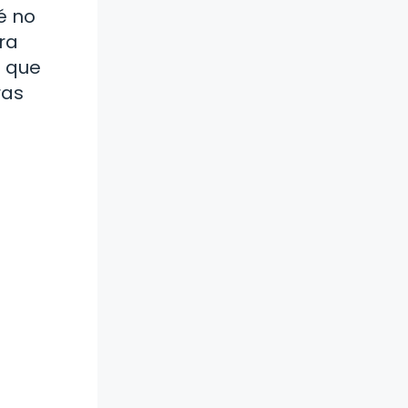
é no
ra
s que
ras