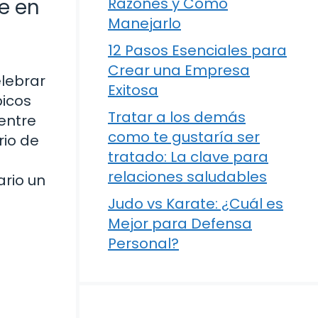
Fe en
Razones y Cómo
Manejarlo
12 Pasos Esenciales para
Crear una Empresa
elebrar
Exitosa
picos
Tratar a los demás
 entre
como te gustaría ser
rio de
tratado: La clave para
relaciones saludables
ario un
Judo vs Karate: ¿Cuál es
Mejor para Defensa
Personal?