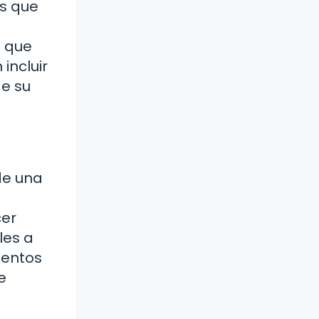
os que
z que
incluir
de su
de una
cer
les a
ientos
e