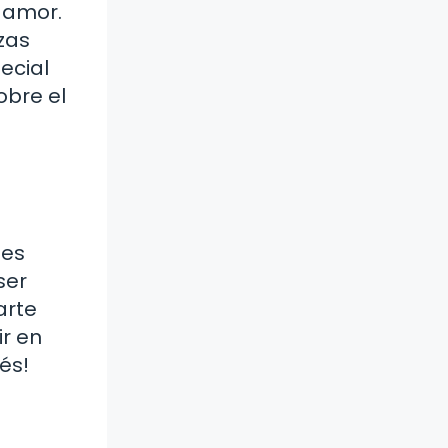
 amor.
zas
ecial
obre el
nes
ser
arte
ir en
és!