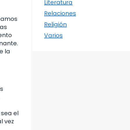
Literatura
Relaciones
edamos
Religión
Las
ento
Varios
nante.
e la
os
,
 sea el
l vez