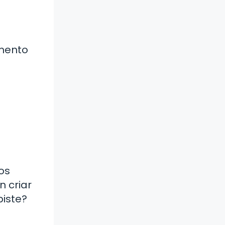
omento
los
n criar
biste?