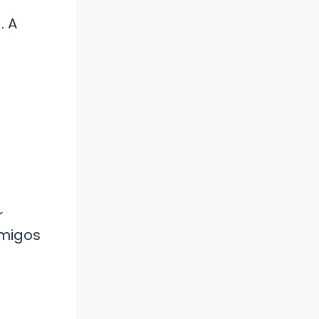
. A
r
amigos