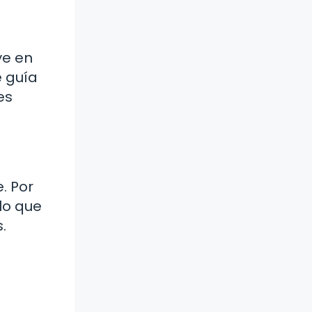
ye en
 guía
es
. Por
lo que
.