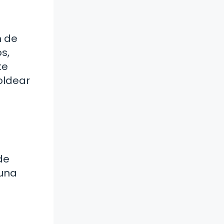
n de
s,
te
oldear
n
de
guna