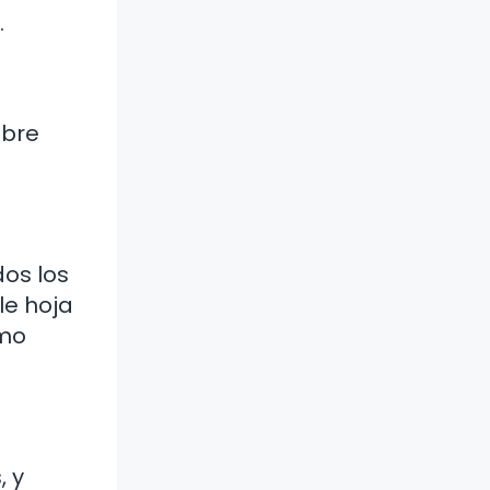
.
obre
dos los
le hoja
imo
, y