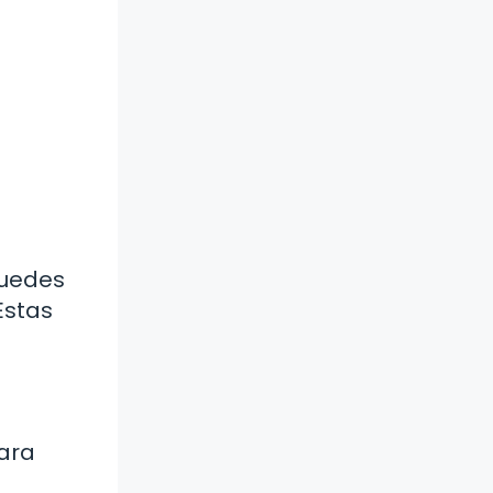
puedes
Estas
ara