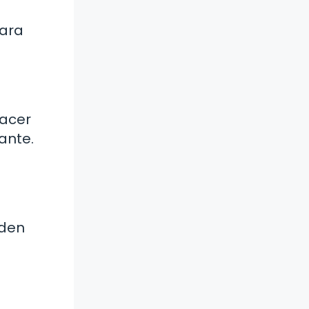
para
hacer
ante.
eden