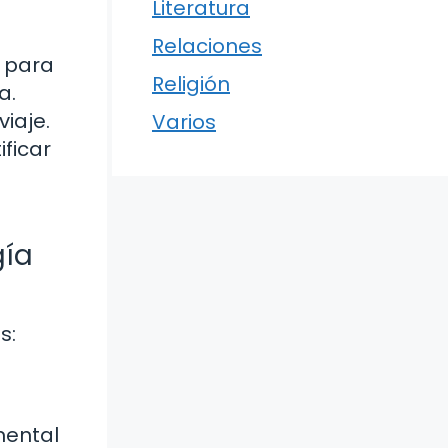
Literatura
Relaciones
a para
Religión
a.
iaje.
Varios
ificar
gía
s:
mental