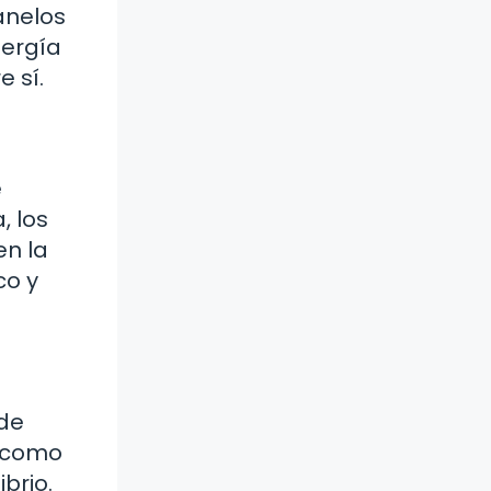
anelos
nergía
e sí.
e
, los
en la
co y
sde
a como
brio.