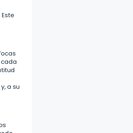
 Este
focas
e cada
titud
y, a su
os