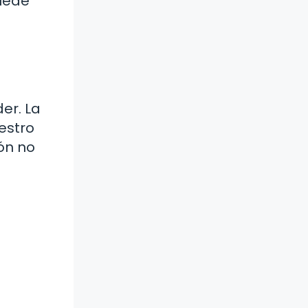
puede
er. La
estro
ón no