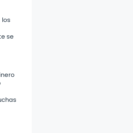
 los
te se
inero
e
muchas