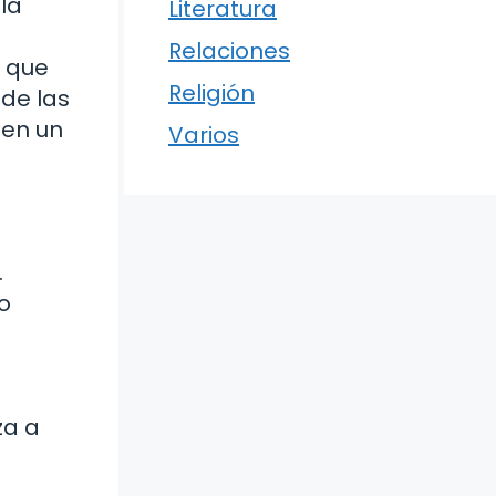
la
Literatura
Relaciones
s que
Religión
 de las
 en un
Varios
.
o
za a