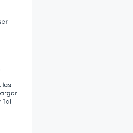
ser
.
a
 las
cargar
 Tal