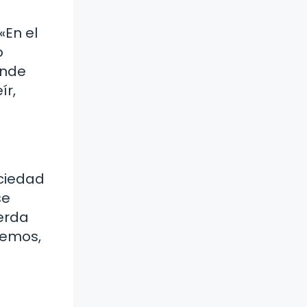
«En el
o
onde
ír,
ociedad
se
erda
cemos,