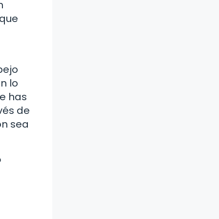
n
 que
pejo
n lo
Te has
avés de
ón sea
?