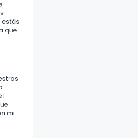
e
os
 estás
da que
estras
o
el
que
on mi