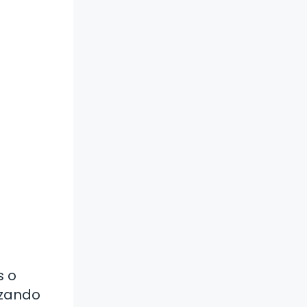
s o
izando