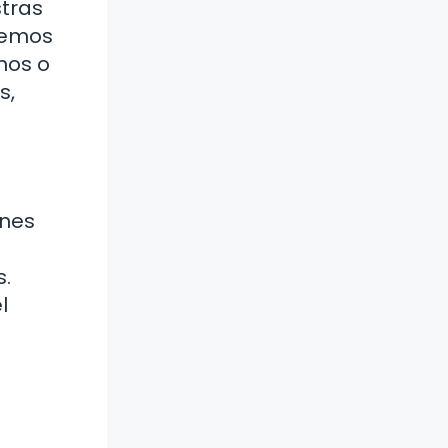
stras
bemos
mos o
s,
ones
s.
l