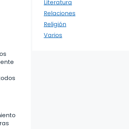
Literatura
Relaciones
Religión
Varios
nos
mente
 todos
iento
tras