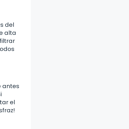
s del
e alta
ltrar
todos
e antes
i
ar el
sfraz!