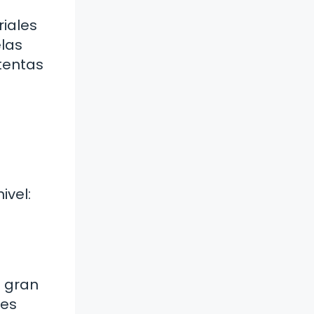
riales
elas
tentas
ivel:
n gran
des