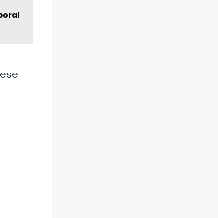
boral
 ese