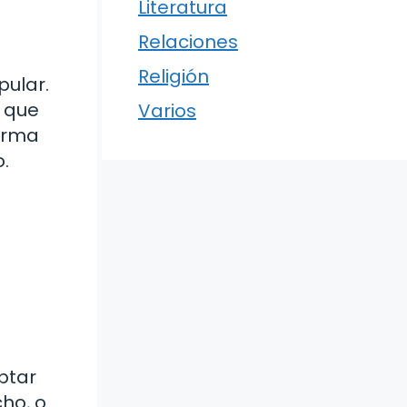
Literatura
Relaciones
Religión
pular.
o que
Varios
orma
.
ptar
cho, o