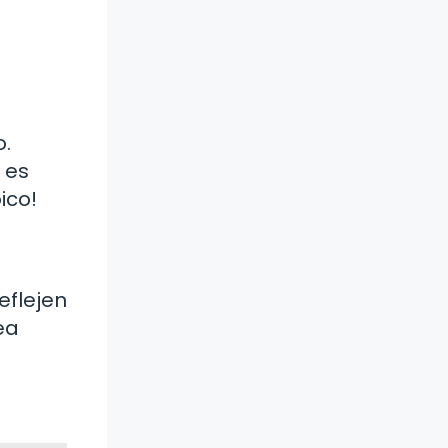
!
o.
 es
ico!
eflejen
ea