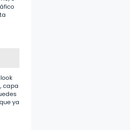
áfico
ta
 look
s, capa
puedes
 que ya