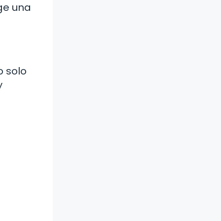
ge una
o solo
y