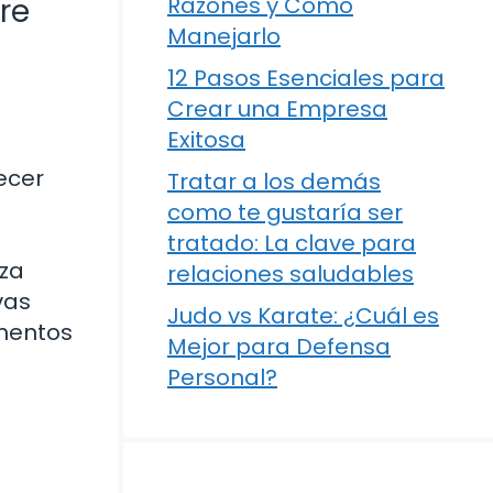
re
Razones y Cómo
Manejarlo
12 Pasos Esenciales para
Crear una Empresa
Exitosa
ecer
Tratar a los demás
como te gustaría ser
tratado: La clave para
eza
relaciones saludables
vas
Judo vs Karate: ¿Cuál es
omentos
Mejor para Defensa
Personal?