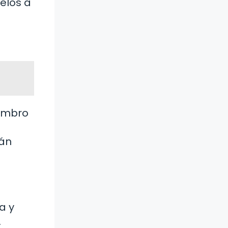
elos a
iembro
rán
a y
.