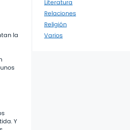
Literatura
Relaciones
Religión
tan la
Varios
a
n
 unos
os
ida. Y
s