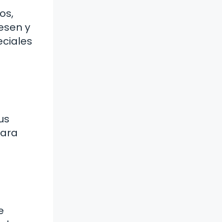
os,
esen y
ciales
us
para
e