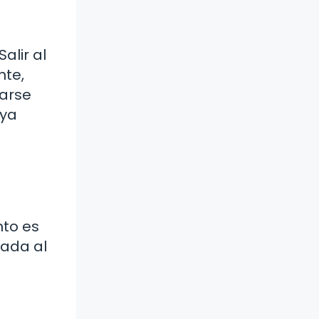
alir al
nte,
tarse
aya
nto es
pada al