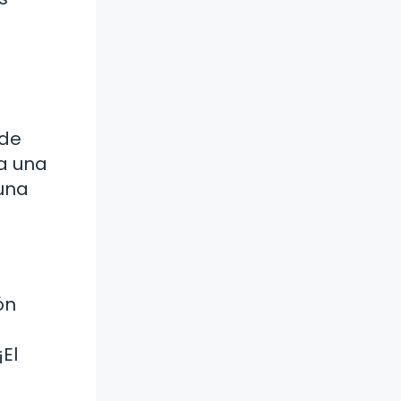
 de
da una
 una
ón
El