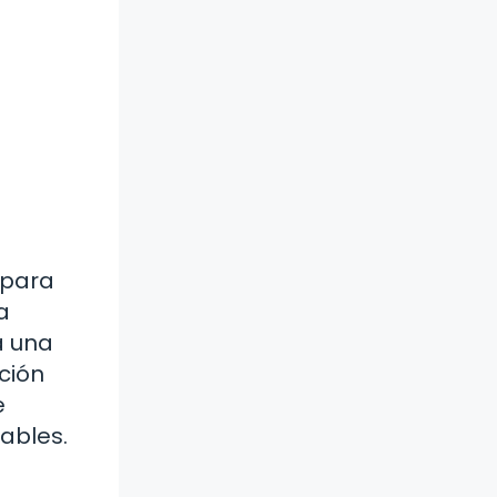
 para
a
a una
ción
e
ables.