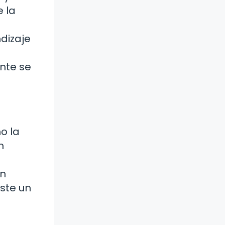
e la
dizaje
o
nte se
o la
n
un
ste un