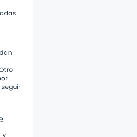
iadas
 dan
s
 Otro
por
 seguir
e
 y