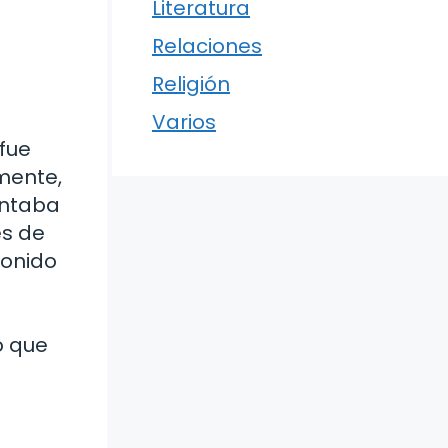
Literatura
Relaciones
Religión
Varios
fue
lmente,
entaba
es de
sonido
o que