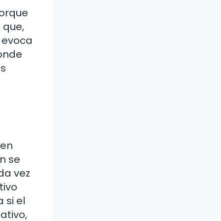
porque
 que,
e evoca
donde
os
 en
n se
da vez
tivo
si el
ativo,