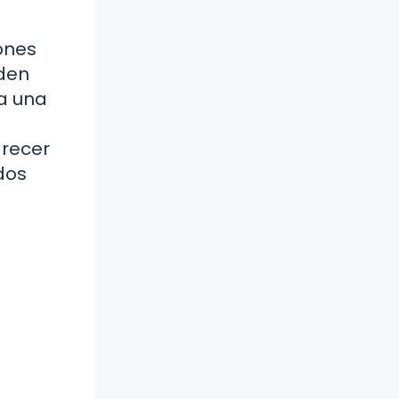
ones
eden
ta una
arecer
dos