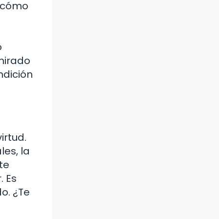
e cómo
o
mirado
ndición
irtud.
es, la
te
. Es
do. ¿Te