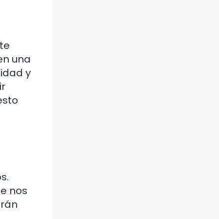
te
en una
tidad y
ir
esto
s.
ue nos
frán