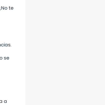
¿No te
cias.
o se
ta a