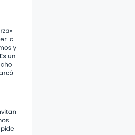
rza».
er la
imos y
 Es un
ucho
marcó
nvitan
mos
mpide