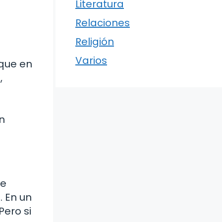
Literatura
Relaciones
Religión
Varios
que en
,
e
n
te
. En un
Pero si