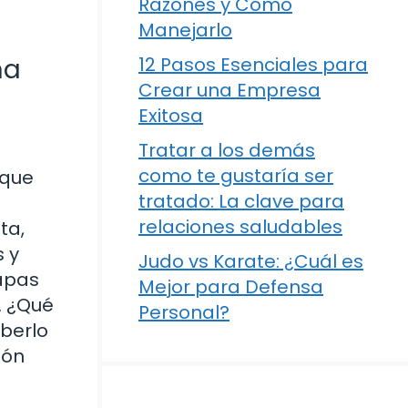
Razones y Cómo
Manejarlo
ma
12 Pasos Esenciales para
Crear una Empresa
Exitosa
Tratar a los demás
como te gustaría ser
 que
tratado: La clave para
relaciones saludables
ta,
s y
Judo vs Karate: ¿Cuál es
capas
Mejor para Defensa
. ¿Qué
Personal?
berlo
ión