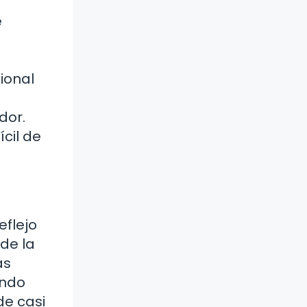
e
ional
dor.
cil de
eflejo
 de la
as
endo
de casi