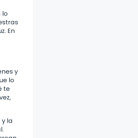
 lo
estras
z. En
enes y
ue lo
é te
vez,
 y la
l.