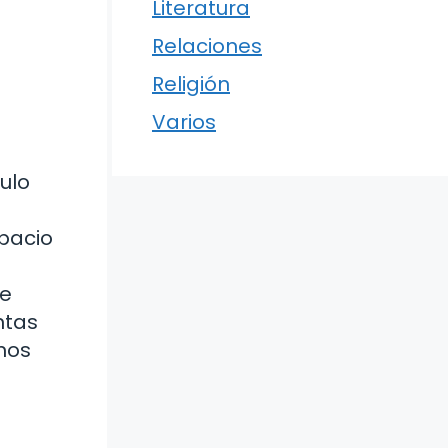
Literatura
Relaciones
Religión
Varios
ulo
spacio
ue
ntas
nos