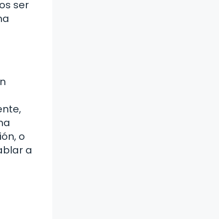
os ser
ha
en
nte,
na
ón, o
ablar a