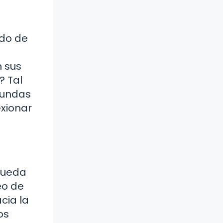
ado de
n sus
? Tal
fundas
exionar
queda
eo de
cia la
os