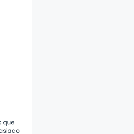
s que
masiado