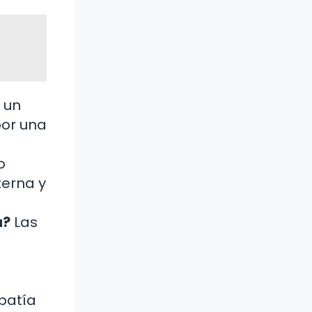
 un
por una
o
terna y
a?
Las
a
patía