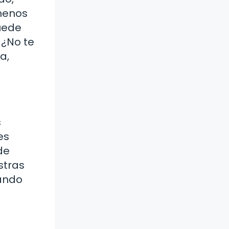
menos
uede
 ¿No te
a,
s
es
de
stras
uando