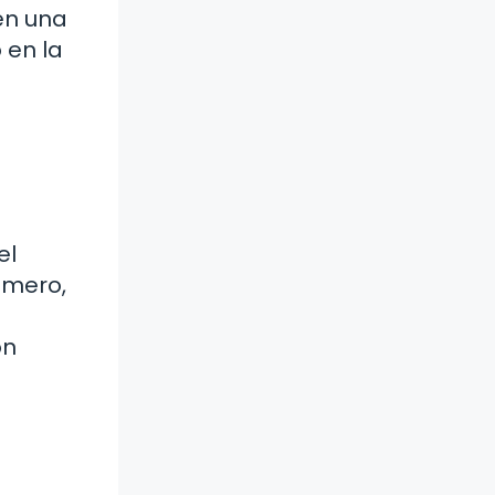
en una
 en la
el
imero,
on