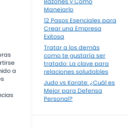
Razones y Cómo
Manejarlo
12 Pasos Esenciales para
Crear una Empresa
Exitosa
Tratar a los demás
bras
como te gustaría ser
tirse
tratado: La clave para
nido a
relaciones saludables
es
Judo vs Karate: ¿Cuál es
Mejor para Defensa
ncias
Personal?