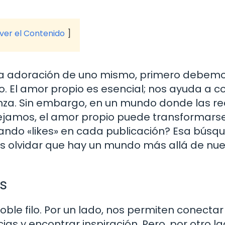
 ver el Contenido
 la adoración de uno mismo, primero debem
 El amor propio es esencial; nos ayuda a co
nza. Sin embargo, en un mundo donde las r
flejamos, el amor propio puede transformars
ando «likes» en cada publicación? Esa búsq
s olvidar que hay un mundo más allá de nue
es
ble filo. Por un lado, nos permiten conectar
as y encontrar inspiración. Pero, por otro la