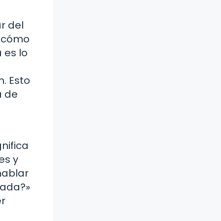
r del
o cómo
 es lo
. Esto
a de
nifica
es y
hablar
rada?»
er