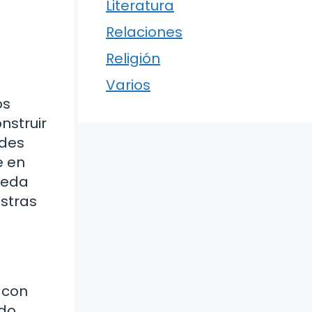
Literatura
Relaciones
Religión
Varios
os
nstruir
edes
e en
ueda
stras
 con
do,