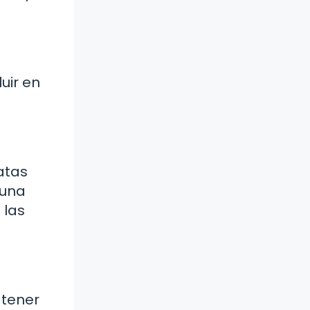
uir en
atas
 una
 las
 tener