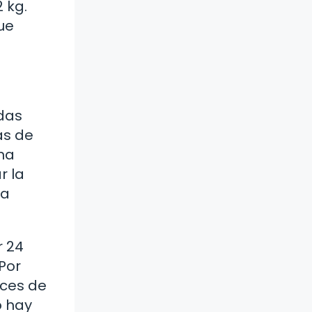
2 kg.
ue
idas
as de
una
r la
za
r 24
¿Por
eces de
o hay