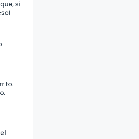
que, si
eso!
o
rito.
o.
el