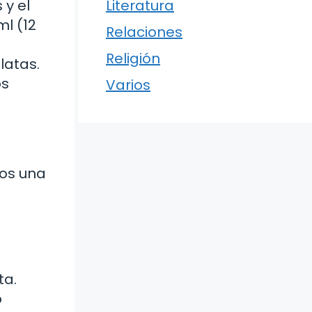
 y el
Literatura
ml (12
Relaciones
Religión
latas.
os
Varios
mos una
ta.
o