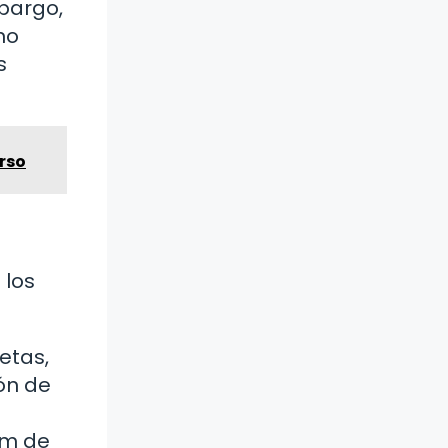
bargo,
no
s
rso
 los
etas,
ón de
um de