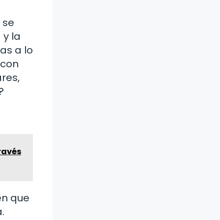
 se
 y la
as a lo
 con
res,
?
ravés
en que
.