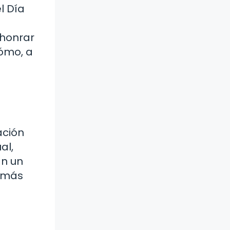
l Día
 honrar
ómo, a
ación
al,
an un
o más