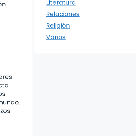
Literatura
ón
Relaciones
Religión
Varios
eres
cta
os
 mundo.
azos