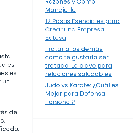
Razones y Cómo
Manejarlo
12 Pasos Esenciales para
Crear una Empresa
Exitosa
Tratar a los demás
asta
como te gustaría ser
uales;
tratado: La clave para
nes es
relaciones saludables
r un
Judo vs Karate: ¿Cuál es
Mejor para Defensa
Personal?
vés de
s.
ficado.