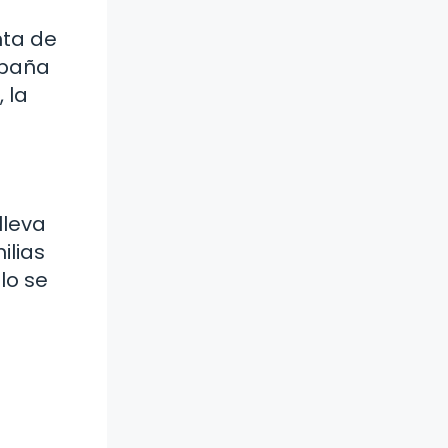
nta de
mpaña
 la
lleva
ilias
lo se