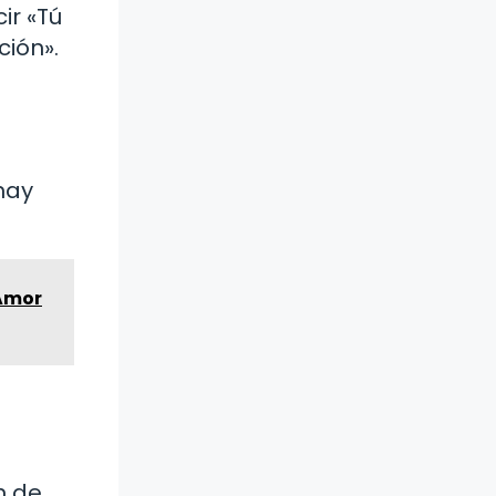
ir «Tú
ión».
hay
 Amor
n de