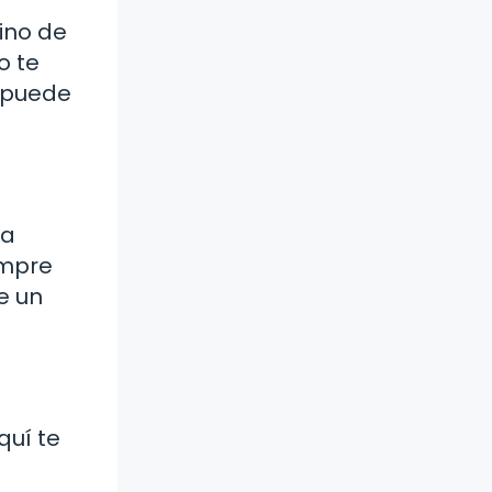
sino de
o te
n puede
za
empre
e un
quí te