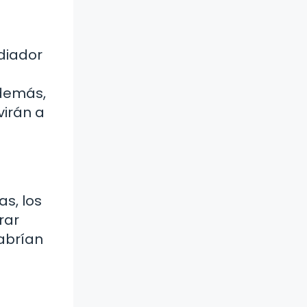
diador
Además,
virán a
s, los
rar
habrían