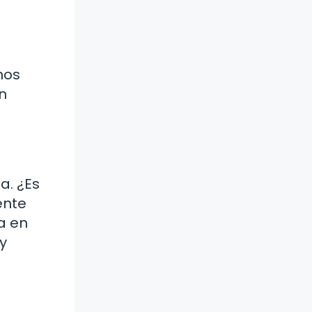
nos
n
a. ¿Es
ente
a en
y