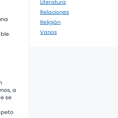
Literatura
Relaciones
una
Religión
Varios
ble.
n
emos, a
te se
speto