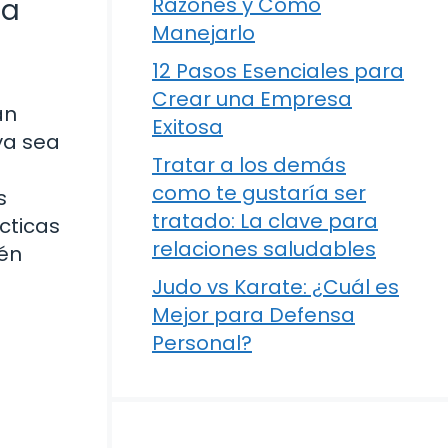
ía
Razones y Cómo
Manejarlo
12 Pasos Esenciales para
Crear una Empresa
an
Exitosa
ya sea
Tratar a los demás
como te gustaría ser
s
tratado: La clave para
ácticas
relaciones saludables
ién
Judo vs Karate: ¿Cuál es
Mejor para Defensa
Personal?