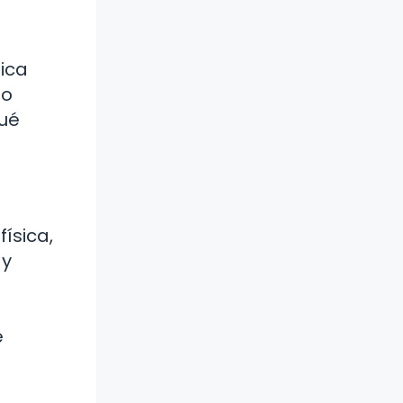
lica
lo
qué
ísica,
 y
e