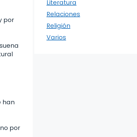
Literatura
Relaciones
y por
Religión
Varios
 suena
tural
e han
l
uno por