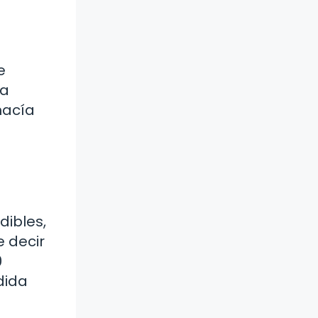
e
na
hacía
dibles,
e decir
0
dida