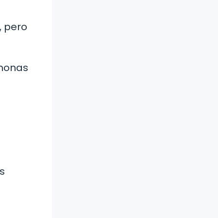
, pero
rmonas
e
s