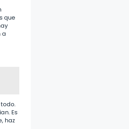
n
as que
hay
 a
 todo.
ian. Es
e, haz