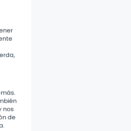
tener
iente
erda,
demás.
ambién
y nos
ión de
a.