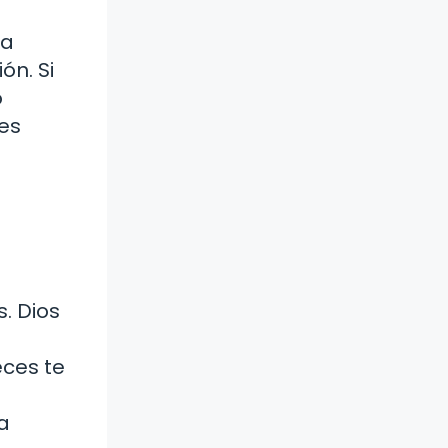
la
ón. Si
o
es
. Dios
ces te
a