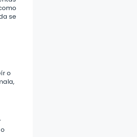
 como
ida se
ír o
mala,
r
 o