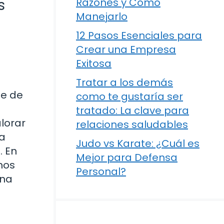
s
Razones y Cómo
Manejarlo
12 Pasos Esenciales para
Crear una Empresa
Exitosa
Tratar a los demás
ie de
como te gustaría ser
tratado: La clave para
lorar
relaciones saludables
na
Judo vs Karate: ¿Cuál es
. En
Mejor para Defensa
mos
Personal?
una