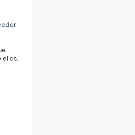
medor
ue
ellos.