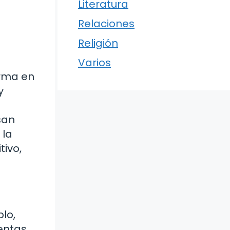
Literatura
Relaciones
Religión
Varios
orma en
y
san
 la
tivo,
plo,
ientas