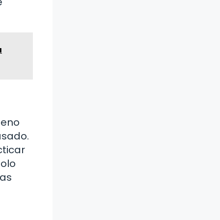
e
a
leno
asado.
cticar
solo
ñas