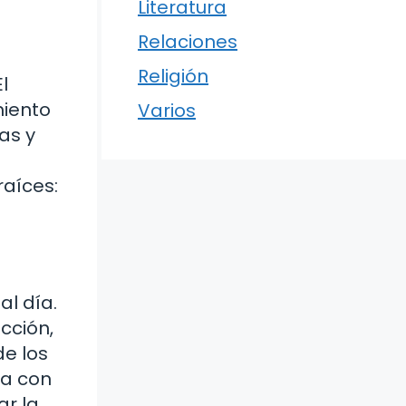
Literatura
Relaciones
Religión
l
miento
Varios
as y
aíces:
l día.
cción,
de los
ta con
ar la