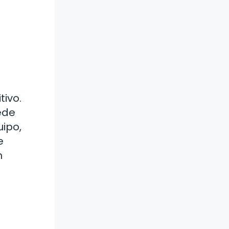
tivo.
ede
uipo,
e
n