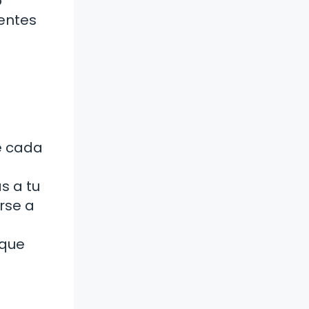
o
rentes
e cada
s a tu
rse a
 que