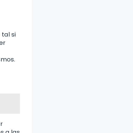
al si
er
smos.
r
s a las