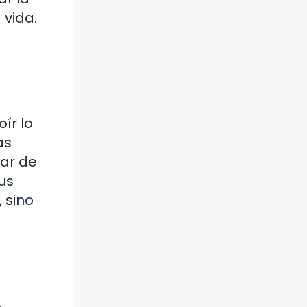
 vida.
ír lo
as
ar de
us
 sino