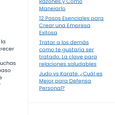
Razones y Cómo
Manejarlo
12 Pasos Esenciales para
Crear una Empresa
Exitosa
 la
Tratar a los demás
frecer
como te gustaría ser
tratado: La clave para
muchas
relaciones saludables
 paso
Judo vs Karate: ¿Cuál es
e
Mejor para Defensa
r
Personal?