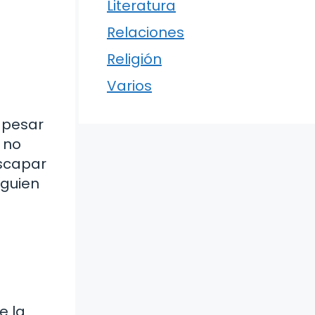
Literatura
Relaciones
Religión
Varios
 pesar
 no
escapar
lguien
e la