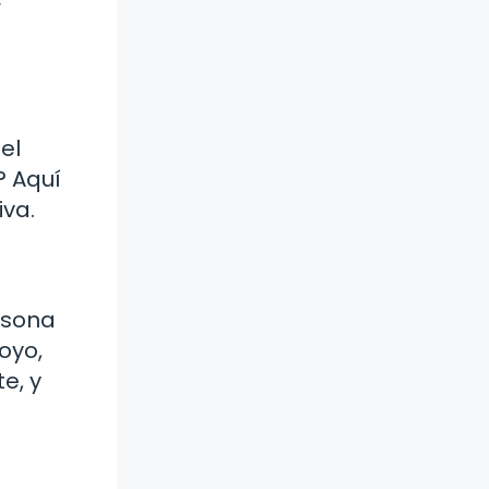
r
el
? Aquí
va.
rsona
oyo,
e, y