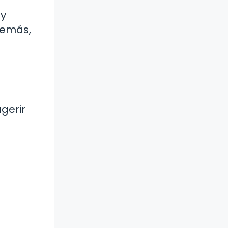
 y
demás,
gerir