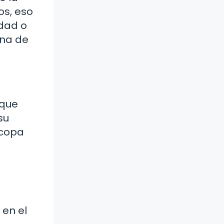
os, eso
idad o
ona de
 que
su
 copa
en el