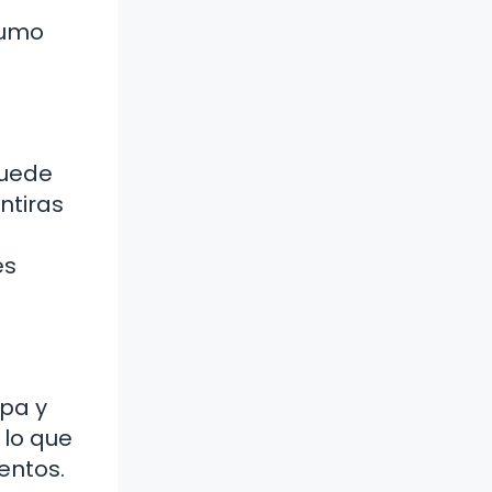
sumo
puede
ntiras
es
lpa y
 lo que
entos.