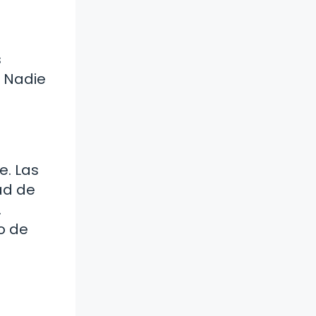
s
. Nadie
e. Las
ad de
.
o de