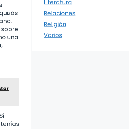
Literatura
s
 quizás
Relaciones
ano.
Religión
, sobre
Varios
mo una
,
star
Si
 tenías