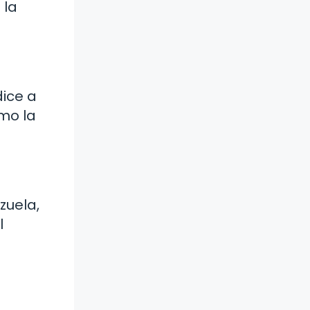
 la
dice a
omo la
zuela,
l