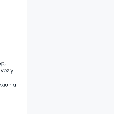
p,
voz y
o
xión a