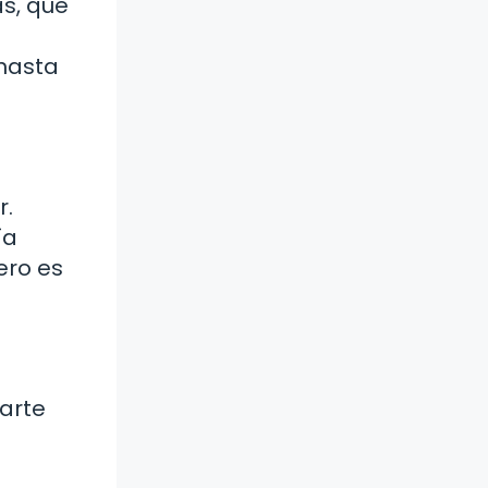
s, que
 hasta
r.
ía
ero es
arte