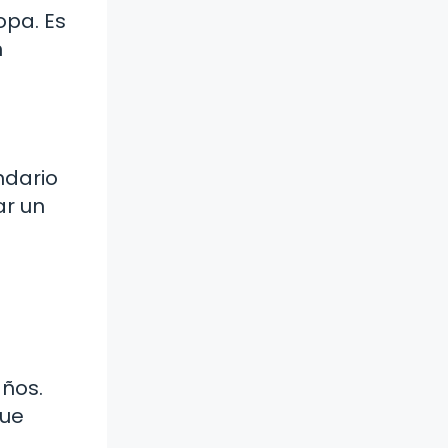
opa. Es
n
ndario
ar un
años.
que