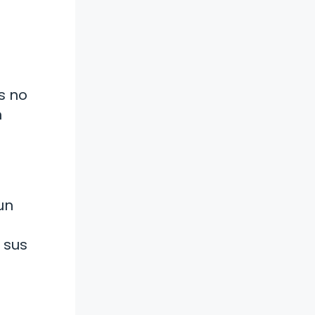
s no
n
un
 sus