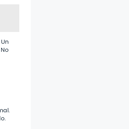
 Un
 No
mal.
o.