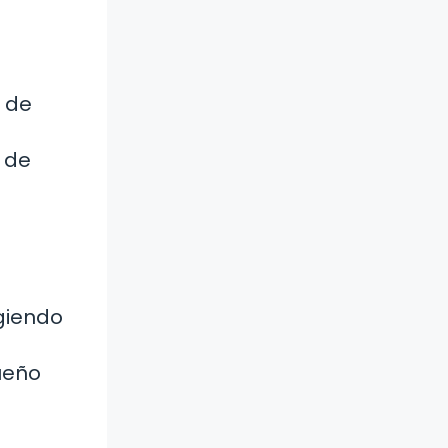
a de
a de
giendo
ueño