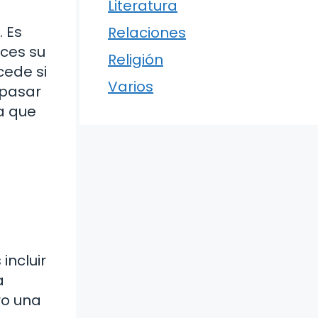
Literatura
. Es
Relaciones
ces su
Religión
cede si
Varios
 pasar
a que
incluir
a
ro una