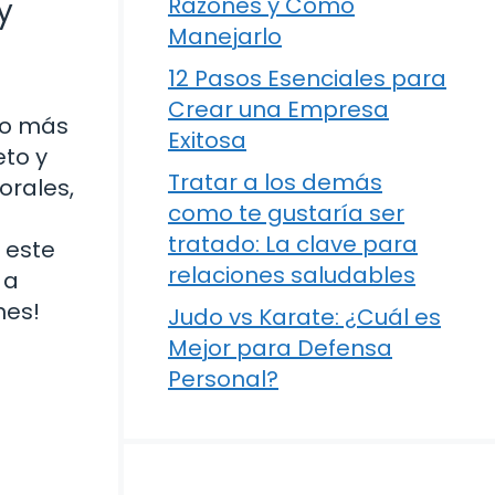
y
Razones y Cómo
Manejarlo
12 Pasos Esenciales para
Crear una Empresa
ho más
Exitosa
eto y
Tratar a los demás
orales,
como te gustaría ser
tratado: La clave para
 este
relaciones saludables
 a
nes!
Judo vs Karate: ¿Cuál es
Mejor para Defensa
Personal?