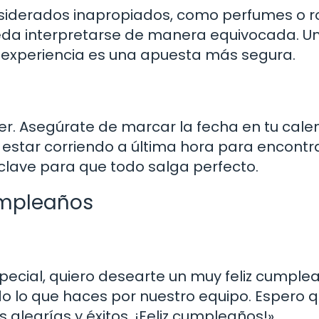
siderados inapropiados, como perfumes o r
ueda interpretarse de manera equivocada. U
a experiencia es una apuesta más segura.
er. Asegúrate de marcar la fecha en tu cale
s estar corriendo a última hora para encontr
s clave para que todo salga perfecto.
umpleaños
ecial, quiero desearte un muy feliz cumple
o lo que haces por nuestro equipo. Espero 
alegrías y éxitos. ¡Feliz cumpleaños!»