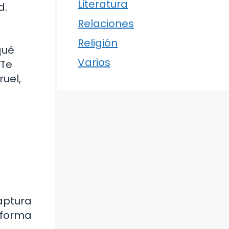
Literatura
d.
Relaciones
Religión
qué
Varios
¿Te
uel,
aptura
a forma