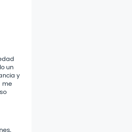
ledad
lo un
ancia y
a me
oso
nes,