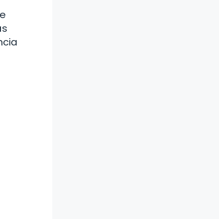
ue
as
ncia