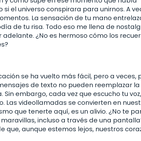
on y cómo supe en ese momento que había
si el universo conspirara para unirnos. A ve
 momentos. La sensación de tu mano entrela
odía de tu risa. Todo eso me llena de nostalg
r adelante. ¿No es hermoso cómo los recue
es?
ación se ha vuelto más fácil, pero a veces,
os mensajes de texto no pueden reemplazar la
. Sin embargo, cada vez que escucho tu voz
co. Las videollamadas se convierten en nues
mo que tenerte aquí, es un alivio. ¿No te pa
aravillas, incluso a través de una pantalla
e que, aunque estemos lejos, nuestros cor