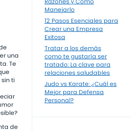
Razones y Cómo
Manejarlo
12 Pasos Esenciales para
Crear una Empresa
Exitosa
 de
Tratar a los demás
ser una
como te gustaría ser
ta. Te
tratado: La clave para
 que
relaciones saludables
in ti
Judo vs Karate: ¿Cuál es
Mejor para Defensa
eciar
Personal?
amor
sible?
nta de