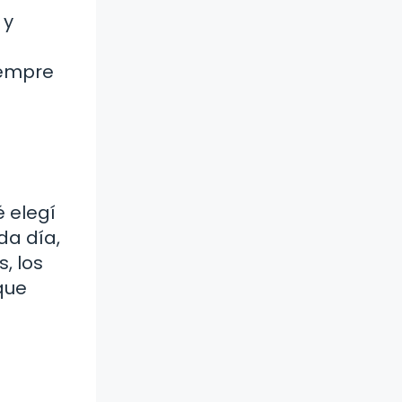
 y
iempre
 elegí
da día,
, los
que