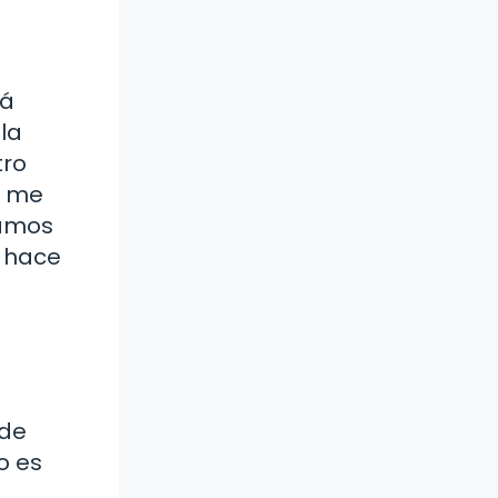
tá
 la
tro
ti me
samos
s hace
 de
o es