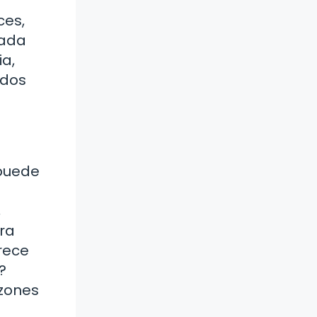
ces,
zada
ia,
rdos
 puede
,
tra
rece
?
azones