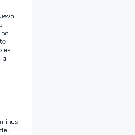
nuevo
e
 no
te
o es
 la
aminos
del