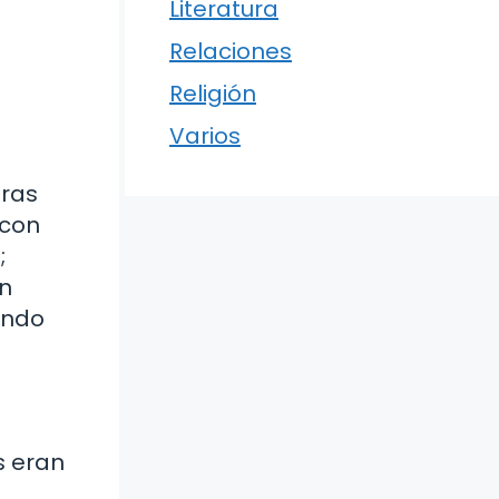
Literatura
Relaciones
Religión
Varios
eras
 con
;
an
undo
s eran