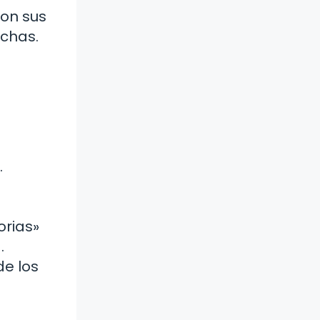
Con sus
echas.
.
orias»
.
de los