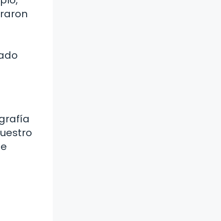
eraron
tado
grafía
uestro
de
a