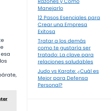
Razones y Cómo
Manejarlo
12 Pasos Esenciales para
Crear una Empresa
Exitosa
te
Tratar a los demás
ue
como te gustaría ser
 esa
tratado: La clave para
los
relaciones saludables
a
Judo vs Karate: ¿Cuál es
párate,
Mejor para Defensa
Personal?
star