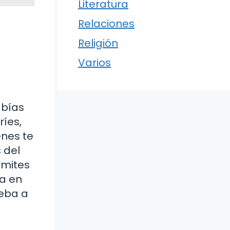
Literatura
Relaciones
Religión
Varios
abías
íes,
enes te
 del
limites
sa en
ueba a