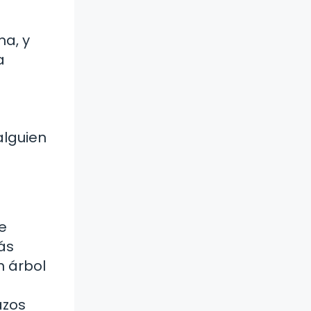
ma, y
a
alguien
e
más
n árbol
azos