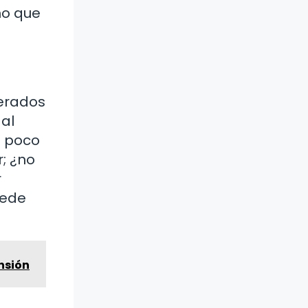
no que
gerados
 al
n poco
r; ¿no
r
uede
ensión