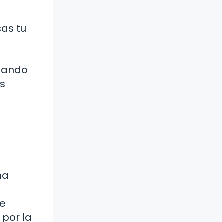
as tu
Cuando
os
e
na
de
 por la