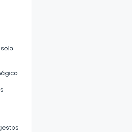
 solo
mágico
as
 gestos