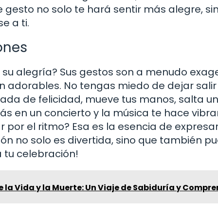
 gesto no solo te hará sentir más alegre, si
 a ti.
ones
ar su alegría? Sus gestos son a menudo exa
an adorables. No tengas miedo de dejar salir
leada de felicidad, mueve tus manos, salta u
ás en un concierto y la música te hace vibra
ar por el ritmo? Esa es la esencia de expresa
ión no solo es divertida, sino que también p
 tu celebración!
e la Vida y la Muerte: Un Viaje de Sabiduría y Compr