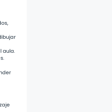
dos,
dibujar
 aula.
s.
ender
zaje