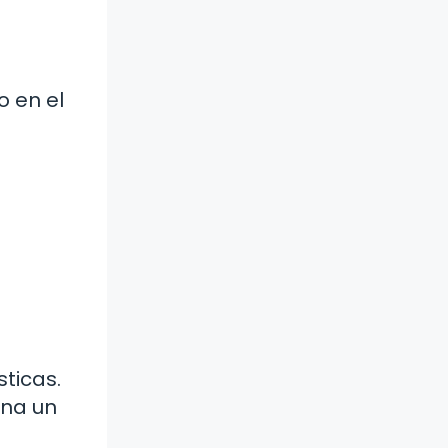
o en el
sticas.
ana un