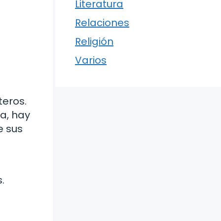
Literatura
Relaciones
Religión
Varios
teros.
ra, hay
e sus
.