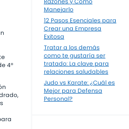
Razones y Cómo
Manejarlo
12 Pasos Esenciales para
Crear una Empresa
un
Exitosa
Tratar a los demás
como te gustaría ser
te
tratado: La clave para
de 4º
relaciones saludables
Judo vs Karate: ¿Cuál es
ón
Mejor para Defensa
adrado,
Personal?
os
para