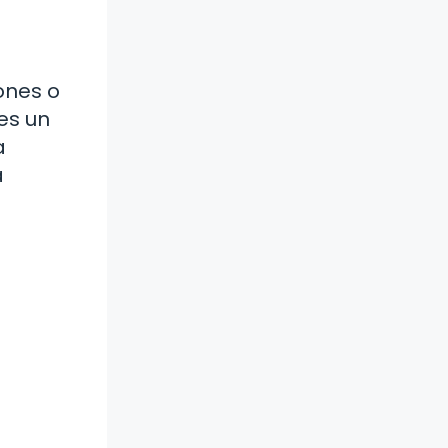
ones o
 es un
a
a