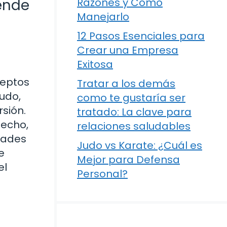
rende
Razones y Cómo
Manejarlo
12 Pasos Esenciales para
Crear una Empresa
Exitosa
ceptos
Tratar a los demás
udo,
como te gustaría ser
sión.
tratado: La clave para
hecho,
relaciones saludables
dades
Judo vs Karate: ¿Cuál es
e
Mejor para Defensa
el
Personal?