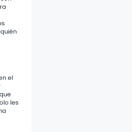
tra
os
 quién
l
en el
r
 que
olo les
rma