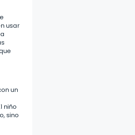
ue
en usar
la
as
 que
con un
l niño
o, sino