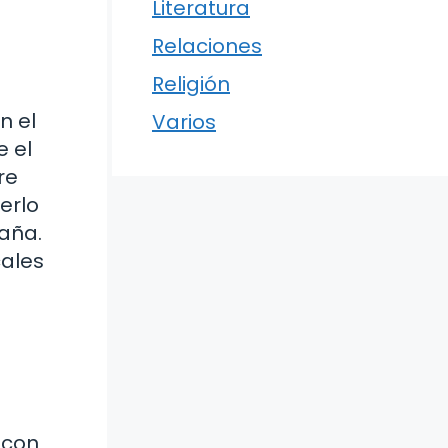
Literatura
Relaciones
Religión
n el
Varios
e el
re
cerlo
aña.
cales
 con