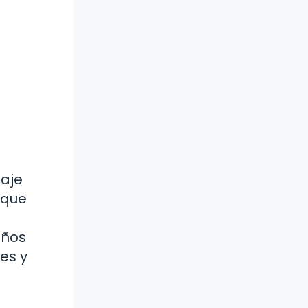
zaje
 que
iños
es y