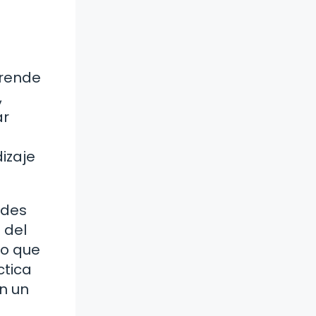
prende
,
ar
izaje
ades
 del
no que
ctica
n un